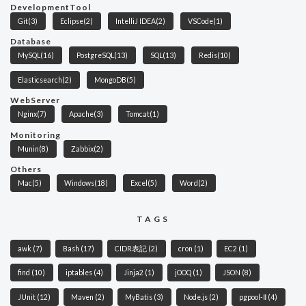
DevelopmentTool
Git
(3)
Eclipse
(2)
IntelliJ IDEA
(2)
VSCode
(1)
Database
MySQL
(16)
PostgreSQL
(13)
SQL
(13)
Redis
(10)
Elasticsearch
(2)
MongoDB
(5)
WebServer
Nginx
(7)
Apache
(3)
Tomcat
(1)
Monitoring
Munin
(8)
Zabbix
(2)
Others
Mac
(5)
Windows
(18)
Excel
(5)
Word
(2)
TAGS
awk
(7)
Bash
(17)
CIDR表記
(2)
cron
(1)
EC2
(1)
find
(10)
iptables
(4)
Jinja2
(1)
jOOQ
(1)
JSON
(8)
JUnit
(12)
Maven
(2)
MyBatis
(3)
Node.js
(2)
pgpool-Ⅱ
(4)