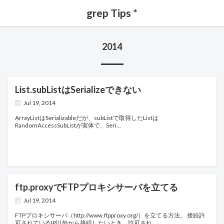
grep Tips *
2014
List.subListはSerializeできない
Jul 19, 2014
ArrayListはSerializableだが、subListで取得したListは
RandomAccessSubListが実体で、Seri
ftp.proxyでFTPプロキシサーバを立てる
Jul 19, 2014
FTPプロキシサーバ（http://www.ftpproxy.org/）を立てる方法。 接続許
可されているIP以外から接続したいとき、許可され