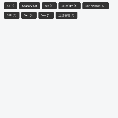
S3
(4)
Seasar2
(3)
sed
(8)
Selenium
(6)
Spring Boot
(37)
SSH
(8)
Vim
(4)
Vue
(1)
正規表現
(8)