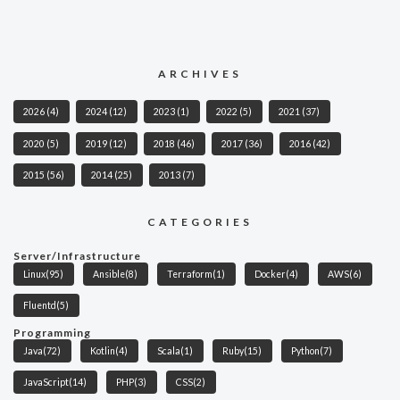
ARCHIVES
2026
(4)
2024
(12)
2023
(1)
2022
(5)
2021
(37)
2020
(5)
2019
(12)
2018
(46)
2017
(36)
2016
(42)
2015
(56)
2014
(25)
2013
(7)
CATEGORIES
Server/Infrastructure
Linux
(95)
Ansible
(8)
Terraform
(1)
Docker
(4)
AWS
(6)
Fluentd
(5)
Programming
Java
(72)
Kotlin
(4)
Scala
(1)
Ruby
(15)
Python
(7)
JavaScript
(14)
PHP
(3)
CSS
(2)