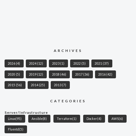
ARCHIVES
2026
(4)
2024
(12)
2023
(1)
2022
(5)
2021
(37)
2020
(5)
2019
(12)
2018
(46)
2017
(36)
2016
(42)
2015
(56)
2014
(25)
2013
(7)
CATEGORIES
Server/Infrastructure
Linux
(95)
Ansible
(8)
Terraform
(1)
Docker
(4)
AWS
(6)
Fluentd
(5)