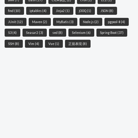
find
(10)
iptables
(4)
Jinja2
(1)
jOOQ
(1)
JSON
(8)
JUnit
(12)
Maven
(2)
MyBatis
(3)
Node.js
(2)
pgpool-Ⅱ
(4)
S3
(4)
Seasar2
(3)
sed
(8)
Selenium
(6)
Spring Boot
(37)
SSH
(8)
Vim
(4)
Vue
(1)
正規表現
(8)