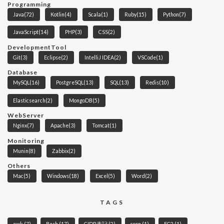
Programming
Java
(72)
Kotlin
(4)
Scala
(1)
Ruby
(15)
Python
(7)
JavaScript
(14)
PHP
(3)
CSS
(2)
DevelopmentTool
Git
(3)
Eclipse
(2)
IntelliJ IDEA
(2)
VSCode
(1)
Database
MySQL
(16)
PostgreSQL
(13)
SQL
(13)
Redis
(10)
Elasticsearch
(2)
MongoDB
(5)
WebServer
Nginx
(7)
Apache
(3)
Tomcat
(1)
Monitoring
Munin
(8)
Zabbix
(2)
Others
Mac
(5)
Windows
(18)
Excel
(5)
Word
(2)
TAGS
awk
(7)
Bash
(17)
CIDR表記
(2)
cron
(1)
EC2
(1)