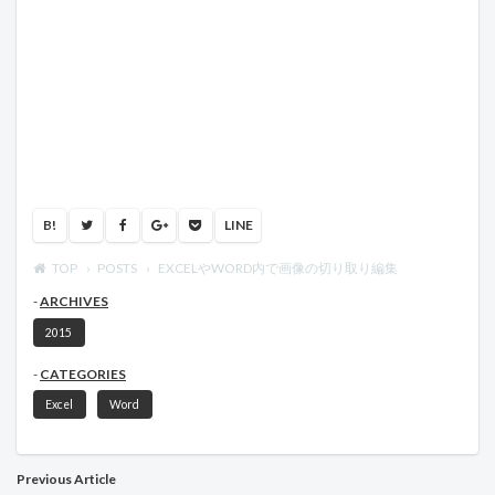
B!
LINE
TOP
POSTS
EXCELやWORD内で画像の切り取り編集
ARCHIVES
2015
CATEGORIES
Excel
Word
Previous Article