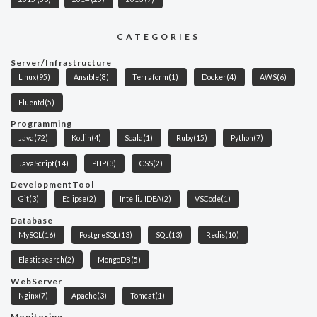
CATEGORIES
Server/Infrastructure
Linux
(95)
Ansible
(8)
Terraform
(1)
Docker
(4)
AWS
(6)
Fluentd
(5)
Programming
Java
(72)
Kotlin
(4)
Scala
(1)
Ruby
(15)
Python
(7)
JavaScript
(14)
PHP
(3)
CSS
(2)
DevelopmentTool
Git
(3)
Eclipse
(2)
IntelliJ IDEA
(2)
VSCode
(1)
Database
MySQL
(16)
PostgreSQL
(13)
SQL
(13)
Redis
(10)
Elasticsearch
(2)
MongoDB
(5)
WebServer
Nginx
(7)
Apache
(3)
Tomcat
(1)
Monitoring