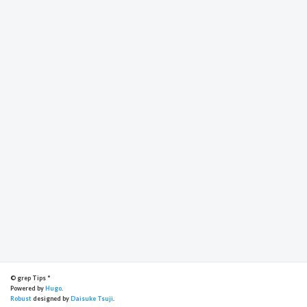
© grep Tips *
Powered by
Hugo
.
Robust
designed by
Daisuke Tsuji
.