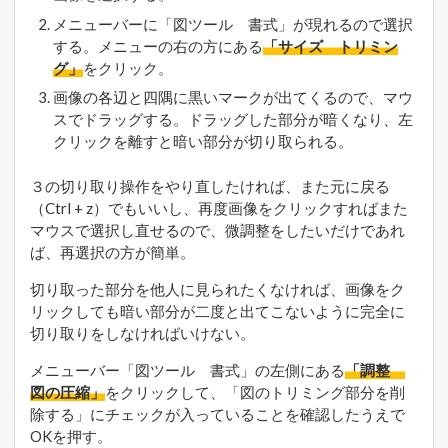
メニューバーに「図ツール 書式」が現れるので選択
する。メニューの右の方にある
「サイズ トリミン
グ」
をクリック。
画像の各辺と四隅に黒いマークが出てくるので、マウ
スでドラッグする。ドラッグした部分が暗くなり、左
クリックを離すと暗い部分が切り取られる。
３の切り取り操作をやり直したければ、また元に戻る
（Ctrl + z）でもいいし、再度画像をクリックすればまた
マウスで選択し直せるので、微調整をしたいだけであれ
ば、再選択の方が簡単。
切り取った部分を他人に見られたくなければ、画像をク
リックしても暗い部分が二度と出てこないように完全に
切り取りをしなければいけない。
メニューバー「図ツール 書式」の左側にある
「調整
図の圧縮」
をクリックして、「図のトリミング部分を削
除する」にチェックが入っていることを確認したうえで
OKを押す。