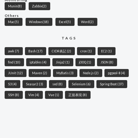
Munin
(8)
Zabbix
(2)
Others
Mac
(5)
Windows
(18)
Excel
(5)
Word
(2)
TAGS
awk
(7)
Bash
(17)
CIDR表記
(2)
cron
(1)
EC2
(1)
find
(10)
iptables
(4)
Jinja2
(1)
jOOQ
(1)
JSON
(8)
JUnit
(12)
Maven
(2)
MyBatis
(3)
Node.js
(2)
pgpool-Ⅱ
(4)
S3
(4)
Seasar2
(3)
sed
(8)
Selenium
(6)
Spring Boot
(37)
SSH
(8)
Vim
(4)
Vue
(1)
正規表現
(8)