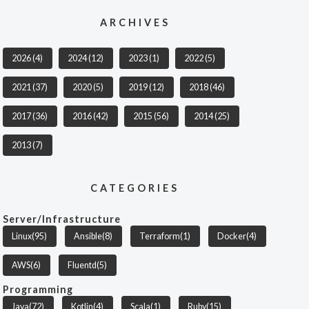
ARCHIVES
2026
(4)
2024
(12)
2023
(1)
2022
(5)
2021
(37)
2020
(5)
2019
(12)
2018
(46)
2017
(36)
2016
(42)
2015
(56)
2014
(25)
2013
(7)
CATEGORIES
Server/Infrastructure
Linux
(95)
Ansible
(8)
Terraform
(1)
Docker
(4)
AWS
(6)
Fluentd
(5)
Programming
Java
(72)
Kotlin
(4)
Scala
(1)
Ruby
(15)