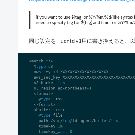
if you want to use ${tag} or %Y/%m/%d/ like syntax 
need to specify tag for ${tag} and time for %Y/%m/
同じ設定をFluentd v1用に書き換えると
<match **>

  @
type
 s3

  aws_key_id XXXXXXXXXXXXXXXXXXXX

  aws_sec_key XXXXXXXXXXXXXXXXXXXXXXXXXXXXXX
  s3_bucket 
test
  s3_region ap-northeast-
1
  <format>

    @
type
 ltsv

  </format>

  <buffer time>

    @
type
 file

    path /var/
log
/td-agent/buffer/
test
    timekey 
1
m

    timekey_
wait
0