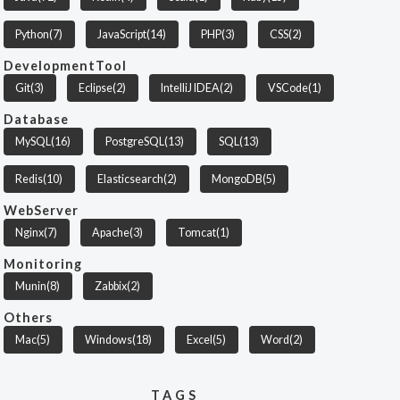
Python
(7)
JavaScript
(14)
PHP
(3)
CSS
(2)
DevelopmentTool
Git
(3)
Eclipse
(2)
IntelliJ IDEA
(2)
VSCode
(1)
Database
MySQL
(16)
PostgreSQL
(13)
SQL
(13)
Redis
(10)
Elasticsearch
(2)
MongoDB
(5)
WebServer
Nginx
(7)
Apache
(3)
Tomcat
(1)
Monitoring
Munin
(8)
Zabbix
(2)
Others
Mac
(5)
Windows
(18)
Excel
(5)
Word
(2)
TAGS