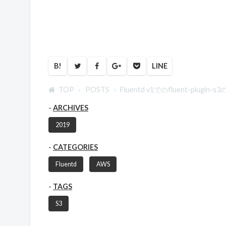
B!
LINE
TOP
POSTS
Fluentd v1でのfluent-plugi
ARCHIVES
2019
CATEGORIES
Fluentd
AWS
TAGS
S3