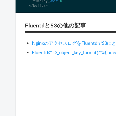
    timekey_
wait
0
  </buffer>
FluentdとS3の他の記事
NginxのアクセスログをFluentdでS3に
Fluentdのs3_object_key_formatに