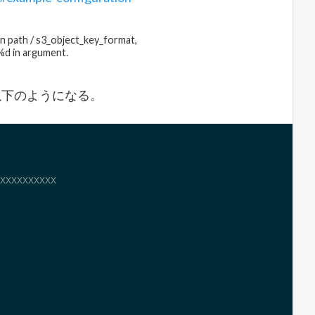
in path / s3_object_key_format,
%d in
argument.
、以下のようになる。
XXXXXXXXXX
