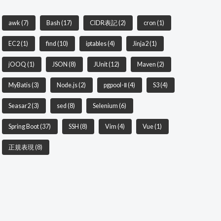
awk
(7)
Bash
(17)
CIDR表記
(2)
cron
(1)
EC2
(1)
find
(10)
iptables
(4)
Jinja2
(1)
jOOQ
(1)
JSON
(8)
JUnit
(12)
Maven
(2)
MyBatis
(3)
Node.js
(2)
pgpool-Ⅱ
(4)
S3
(4)
Seasar2
(3)
sed
(8)
Selenium
(6)
Spring Boot
(37)
SSH
(8)
Vim
(4)
Vue
(1)
正規表現
(8)