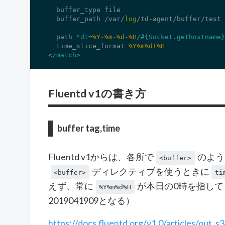
  buffer_type file

  buffer_path /var/
log
/td-agent/buffer/test

  path 
"dt=
%Y
-
%m
-
%d
-
%H
/#{Socket.gethostname}
  time_slice_format 
%Y
%m
%dT
%H
<
/match>
Fluentd v1の書き方
buffer tag,time
Fluentd v1からは、各所で
のよう
<buffer>
ディレクティブを使うときに
<buffer>
ti
えず、常に
が本日の0時を指し
%Y%m%d%H
2019041909となる）
https://docs.fluentd.org/v1.0/articles/out_