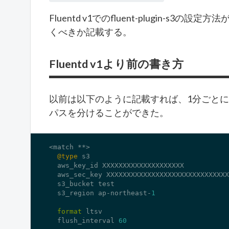
Fluentd v1でのfluent-plugin-
くべきか記載する。
Fluentd v1より前の書き方
以前は以下のように記載すれば、1分ごとに
パスを分けることができた。
<match **>

@type
 s3

  aws_key_id XXXXXXXXXXXXXXXXXXXX

  aws_sec_key XXXXXXXXXXXXXXXXXXXXXXXXXXXXXX
  s3_bucket test

  s3_region ap-northeast-
1
format
 ltsv

  flush_interval 
60