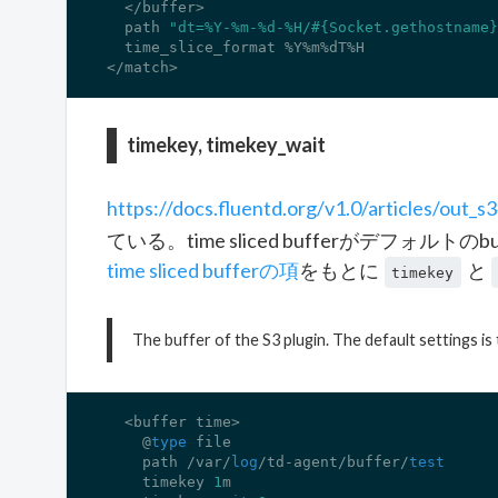
  </buffer>

  path 
"dt=%Y-%m-%d-%H/#{Socket.gethostname}
  time_slice_format %Y%m%dT%H

</match>
timekey, timekey_wait
https://docs.fluentd.org/v1.0/articles/out_s
ている。time sliced bufferがデフォル
time sliced bufferの項
をもとに
と
timekey
The buffer of the S3 plugin. The default settings is 
  <buffer time>

    @
type
 file

    path /var/
log
/td-agent/buffer/
test
    timekey 
1
m
