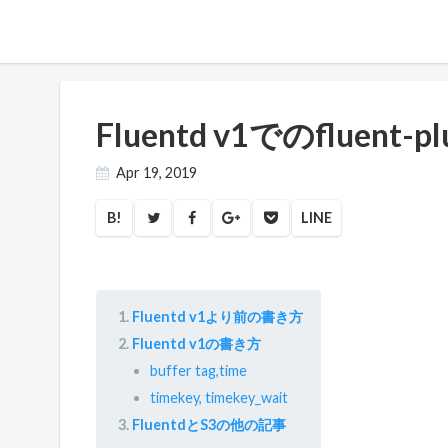
Fluentd v1でのfluent
Apr 19, 2019
B!
LINE
Fluentd v1より前の書き方
Fluentd v1の書き方
buffer tag,time
timekey, timekey_wait
FluentdとS3の他の記事