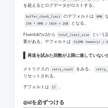
を超えるとログデータがロストする。
のデフォルトは
buffer_chunk_limit
8MB
となる。
256 * 8MB / 1024 = 2GB
Fluentdのv1から
という
total_limit_size
要がある。デフォルトは
512MB (memory) / 
再送を試みた回数が上限に達していない
メトリクスの
をみる。
retry_count
retry_
リセットされる。
デフォルトは
。
17
@idを必ずつける