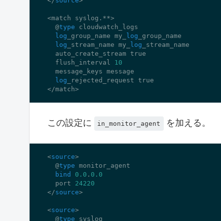
</
source
>

<match syslog.**>

  @
type
 cloudwatch_logs

log
_group_name my_
log
_group_name

log
_stream_name my_
log
_stream_name

  auto_create_stream 
true
  flush_interval 
10
  message_keys message

log
_rejected_request 
true
</match>
この設定に
を加える。
in_monitor_agent
<
source
>

  @
type
 monitor_agent

bind
0.0
.
0.0
  port 
24220
</
source
>

<
source
>

  @
type
 syslog
