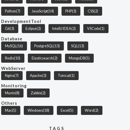
Python
(7)
JavaScript
(14)
PHP
(3)
CSS
(2)
DevelopmentTool
Git
(3)
Eclipse
(2)
IntelliJ IDEA
(2)
VSCode
(1)
Database
MySQL
(16)
PostgreSQL
(13)
SQL
(13)
Redis
(10)
Elasticsearch
(2)
MongoDB
(5)
WebServer
Nginx
(7)
Apache
(3)
Tomcat
(1)
Monitoring
Munin
(8)
Zabbix
(2)
Others
Mac
(5)
Windows
(18)
Excel
(5)
Word
(2)
TAGS