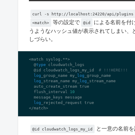
curl -s http://localhost:24220/api/plugins
等の設定で
による名前を付
<match>
@id
うようなハッシュ値が表示されてしまい、
しづらい。
<match syslog.**>

  @
type
 cloudwatch_logs

  @id cloudwatch_logs_my_id  
# !!!HERE!!!
log
_group_name my_
log
_group_name

log
_stream_name my_
log
_stream_name

  auto_create_stream 
true
  flush_interval 
10
  message_keys message

log
_rejected_request 
true
</match>
と一意の名前を
@id cloudwatch_logs_my_id