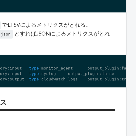
でLTSVによるメトリクスがとれる。
とすればJSONによるメトリクスがとれ
.json
ory:input   
type
:monitor_agent      output_plugin:
false
 
ory:input   
type
:syslog     output_plugin:
false
     retr
ory:output  
type
:cloudwatch_logs    output_plugin:
true
  
クス