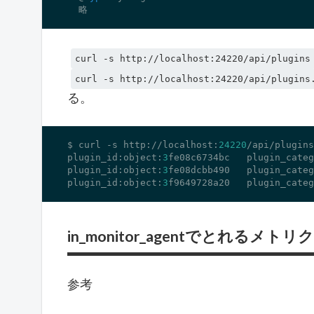
  略
curl -s http://localhost:24220/api/plugins
curl -s http://localhost:24220/api/plugins
る。
$ curl 
-s
 http://localhost:
24220
/api/plugins

plugin_id:object:
3
fe08c6734bc   plugin_categ
plugin_id:object:
3
fe08dcbb490   plugin_categ
plugin_id:object:
3
f9649728a20   plugin_categ
in_monitor_agentでとれるメトリ
参考