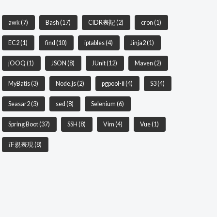
awk
(7)
Bash
(17)
CIDR表記
(2)
cron
(1)
EC2
(1)
find
(10)
iptables
(4)
Jinja2
(1)
jOOQ
(1)
JSON
(8)
JUnit
(12)
Maven
(2)
MyBatis
(3)
Node.js
(2)
pgpool-Ⅱ
(4)
S3
(4)
Seasar2
(3)
sed
(8)
Selenium
(6)
Spring Boot
(37)
SSH
(8)
Vim
(4)
Vue
(1)
正規表現
(8)