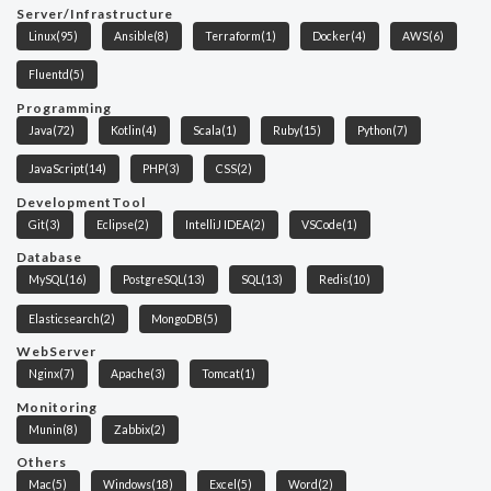
Server/Infrastructure
Linux
(95)
Ansible
(8)
Terraform
(1)
Docker
(4)
AWS
(6)
Fluentd
(5)
Programming
Java
(72)
Kotlin
(4)
Scala
(1)
Ruby
(15)
Python
(7)
JavaScript
(14)
PHP
(3)
CSS
(2)
DevelopmentTool
Git
(3)
Eclipse
(2)
IntelliJ IDEA
(2)
VSCode
(1)
Database
MySQL
(16)
PostgreSQL
(13)
SQL
(13)
Redis
(10)
Elasticsearch
(2)
MongoDB
(5)
WebServer
Nginx
(7)
Apache
(3)
Tomcat
(1)
Monitoring
Munin
(8)
Zabbix
(2)
Others
Mac
(5)
Windows
(18)
Excel
(5)
Word
(2)