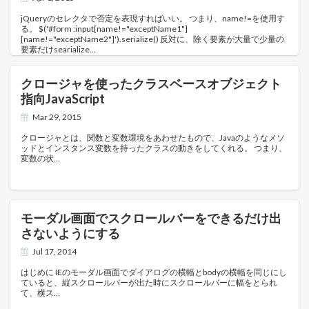
jQueryのセレクタで否定を表現すればいい。 つまり、name!=を使用す
る。 $('#form :input[name!="exceptName1"]
[name!="exceptName2"]').serialize() 反対に、除く要素が大量で少量の
要素だけsearialize
クロージャを使ったクラスベースオブジェクト
指向JavaScript
Mar 29, 2015
クロージャとは、関数と変数環境をあわせたもので、Javaのようなメソ
ッドとインスタンス変数を持ったクラスの動きをしてくれる。 つまり、
変数の状
モーダル画面でスクロールバーをできるだけ出
さないようにする
Jul 17, 2014
はじめに IEのモーダル画面でダイアログの横幅とbodyの横幅を同じにし
ていると、縦スクロールバーが出た時にスクロールバーに幅をとられ
て、横ス