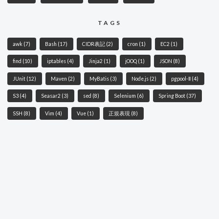
TAGS
awk
(7)
Bash
(17)
CIDR表記
(2)
cron
(1)
EC2
(1)
find
(10)
iptables
(4)
Jinja2
(1)
jOOQ
(1)
JSON
(8)
JUnit
(12)
Maven
(2)
MyBatis
(3)
Node.js
(2)
pgpool-Ⅱ
(4)
S3
(4)
Seasar2
(3)
sed
(8)
Selenium
(6)
Spring Boot
(37)
SSH
(8)
Vim
(4)
Vue
(1)
正規表現
(8)