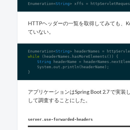
Enumeration<
String
> xffs = httpServletReques
HTTPヘッダーの一覧を取得してみても、Kub
ていない。
Enumeration<
String
while
 (headerNames.hasMoreElements()) {

String
 headerName = headerNames.nextElem
    System.out.println(headerName);

}
アプリケーションはSpring Boot 2.7 で実
して調査することにした。
server.use-forwarded-headers