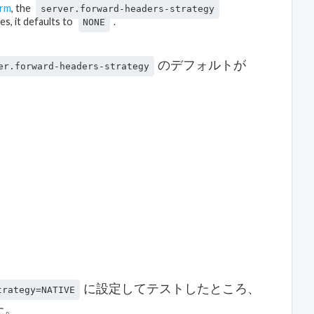
orm
, the
server.forward-headers-strategy
ces, it defaults to
.
NONE
のデフォルトが
er.forward-headers-strategy
。
に設定してテストしたところ、
trategy=NATIVE
た。