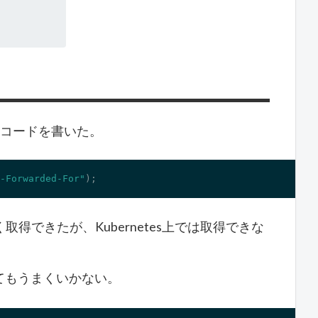
以下のコードを書いた。
-Forwarded-For"
);
得できたが、Kubernetes上では取得できな
てもうまくいかない。