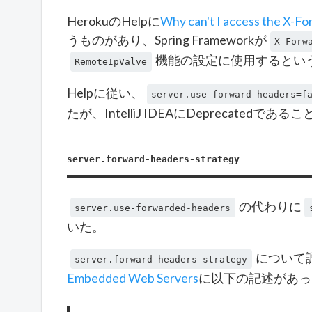
HerokuのHelpに
Why can't I access the X-Fo
うものがあり、Spring Frameworkが
X-Forw
機能の設定に使用するとい
RemoteIpValve
Helpに従い、
server.use-forward-headers=f
たが、IntelliJ IDEAにDeprecatedで
server.forward-headers-strategy
の代わりに
server.use-forwarded-headers
いた。
について
server.forward-headers-strategy
Embedded Web Servers
に以下の記述があっ