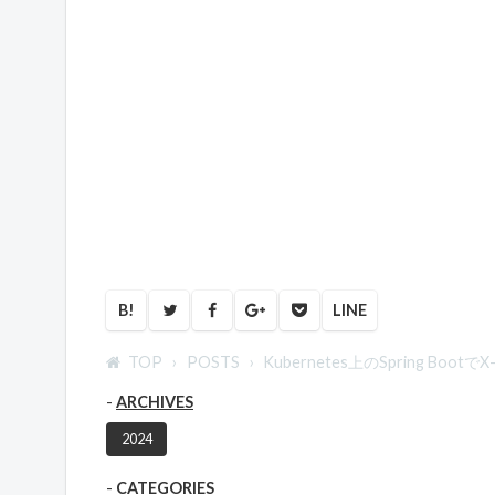
B!
LINE
TOP
POSTS
Kubernetes上のSpring Boo
ARCHIVES
2024
CATEGORIES