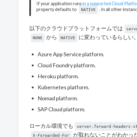
If your application runs
in a supported Cloud Platf
property defaults to
. In all other instan
NATIVE
以下のクラウドプラットフォームでは
serv
から
に変わっているらしい
NONE
NATIVE
Azure App Service platform.
Cloud Foundry platform.
Heroku platform.
Kubernetes platform.
Nomad platform.
SAP Cloud platform.
ローカル環境でも
server.forward-headers-s
が取れないことがわかっ
X-Forwarded-For