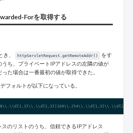
Forwarded-Forを取得する
とき、
をす
httpServletRequest.getRemoteAddr()
のうち、プライベートIPアドレスの左隣の値が
だった場合は一番最初の値が取得できた。
のデフォルトが以下になっている。
8\\.\\d{1,3}\\.\\d{1,3}|169\\.254\\.\\d{1,3}\\.\\d{1,3}|
レスのリストのうち、信頼できるIPアドレス