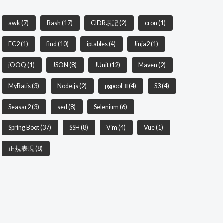
awk
(7)
Bash
(17)
CIDR表記
(2)
cron
(1)
EC2
(1)
find
(10)
iptables
(4)
Jinja2
(1)
jOOQ
(1)
JSON
(8)
JUnit
(12)
Maven
(2)
MyBatis
(3)
Node.js
(2)
pgpool-Ⅱ
(4)
S3
(4)
Seasar2
(3)
sed
(8)
Selenium
(6)
Spring Boot
(37)
SSH
(8)
Vim
(4)
Vue
(1)
正規表現
(8)