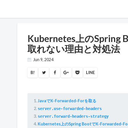
Kubernetes上のSpring 
取れない理由と対処法
Jun 9, 2024
B!
LINE
JavaでX-Forwarded-Forを取る
server.use-forwarded-headers
server.forward-headers-strategy
Kubernetes上のSpring BootでX-Forwarded