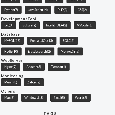
Python
(7)
JavaScript
(14)
PHP
(3)
CSS
(2)
DevelopmentTool
Git
(3)
Eclipse
(2)
IntelliJ IDEA
(2)
VSCode
(1)
Database
MySQL
(16)
PostgreSQL
(13)
SQL
(13)
Redis
(10)
Elasticsearch
(2)
MongoDB
(5)
WebServer
Nginx
(7)
Apache
(3)
Tomcat
(1)
Monitoring
Munin
(8)
Zabbix
(2)
Others
Mac
(5)
Windows
(18)
Excel
(5)
Word
(2)
TAGS