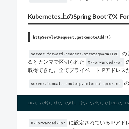
Kubernetes上のSpring BootでX-
httpServletRequest.getRemoteAddr()
の
server.forward-headers-strategy=NATIVE
るとカンマで区切られた
X-Forwarded-For
取得できた。全てプライベートIPアドレス
server.tomcat.remoteip.internal-proxies
10\\.\\d{1,3}\\.\\d{1,3}\\.\\d{1,3}|192\\.16
に設定されているIPアド
X-Forwarded-For