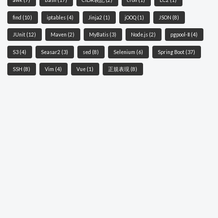
awk
(7)
Bash
(17)
CIDR表記
(2)
cron
(1)
EC2
(1)
find
(10)
iptables
(4)
Jinja2
(1)
jOOQ
(1)
JSON
(8)
JUnit
(12)
Maven
(2)
MyBatis
(3)
Node.js
(2)
pgpool-Ⅱ
(4)
S3
(4)
Seasar2
(3)
sed
(8)
Selenium
(6)
Spring Boot
(37)
SSH
(8)
Vim
(4)
Vue
(1)
正規表現
(8)