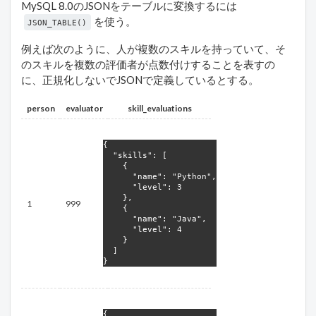
MySQL 8.0のJSONをテーブルに変換するには
を使う。
JSON_TABLE()
例えば次のように、人が複数のスキルを持っていて、そ
のスキルを複数の評価者が点数付けすることを表すの
に、正規化しないでJSONで定義しているとする。
person
evaluator
skill_evaluations
{

  "skills": [

    {

      "name": "Python",

      "level": 3

    },

1
999
    {

      "name": "Java",

      "level": 4

    }

  ]

}
{
