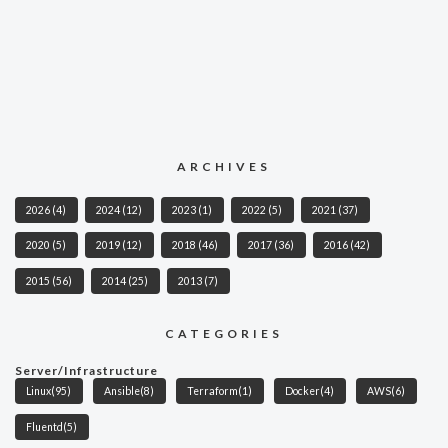
ARCHIVES
2026
(4)
2024
(12)
2023
(1)
2022
(5)
2021
(37)
2020
(5)
2019
(12)
2018
(46)
2017
(36)
2016
(42)
2015
(56)
2014
(25)
2013
(7)
CATEGORIES
Server/Infrastructure
Linux
(95)
Ansible
(8)
Terraform
(1)
Docker
(4)
AWS
(6)
Fluentd
(5)