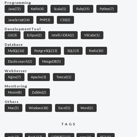
Programming
Java
(72)
Kotlin
(4)
Scala
(1)
Ruby
(15)
Python
(7)
JavaScript
(14)
PHP
(3)
CSS
(2)
DevelopmentTool
Git
(3)
Eclipse
(2)
IntelliJ IDEA
(2)
VSCode
(1)
Database
MySQL
(16)
PostgreSQL
(13)
SQL
(13)
Redis
(10)
Elasticsearch
(2)
MongoDB
(5)
WebServer
Nginx
(7)
Apache
(3)
Tomcat
(1)
Monitoring
Munin
(8)
Zabbix
(2)
Others
Mac
(5)
Windows
(18)
Excel
(5)
Word
(2)
TAGS