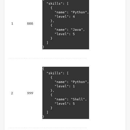
  "skills": [

    {

      "name": "Python",

      "level": 4

    },

1
888
    {

      "name": "Java",

      "level": 5

    }

  ]

}
{

  "skills": [

    {

      "name": "Python",

      "level": 1

    },

2
999
    {

      "name": "Shell",

      "level": 5

    }

  ]

}