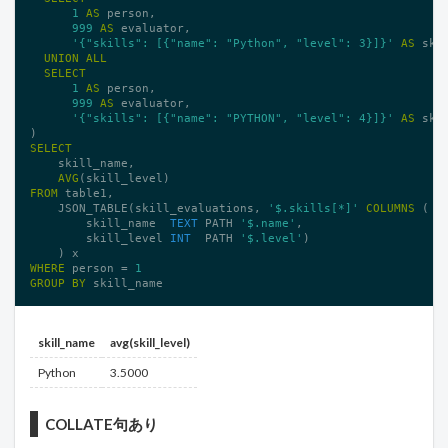
1
AS
 person,

999
AS
 evaluator,

'{"skills": [{"name": "Python", "level": 3}]}'
AS
 ski
UNION
ALL
SELECT
1
AS
 person,

999
AS
 evaluator,

'{"skills": [{"name": "PYTHON", "level": 4}]}'
AS
 ski
SELECT
    skill_name,

AVG
FROM
 table1,

    JSON_TABLE(skill_evaluations, 
'$.skills[*]'
COLUMNS
 (

        skill_name  
TEXT
 PATH 
'$.name'
,

        skill_level 
INT
  PATH 
'$.level'
)

WHERE
 person = 
1
GROUP
BY
 skill_name
skill_name
avg(skill_level)
Python
3.5000
COLLATE句あり