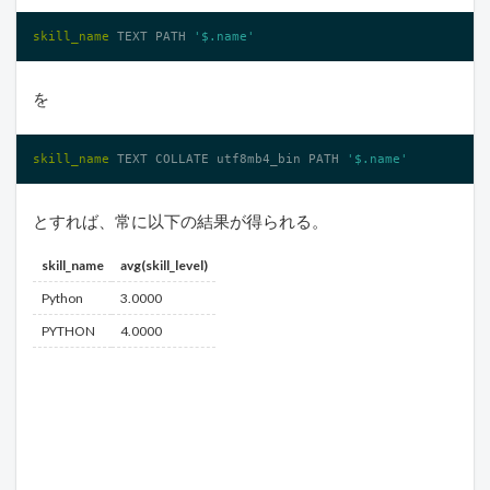
skill_name
 TEXT PATH 
'$.name'
を
skill_name
 TEXT COLLATE utf8mb4_bin PATH 
'$.name'
とすれば、常に以下の結果が得られる。
skill_name
avg(skill_level)
Python
3.0000
PYTHON
4.0000