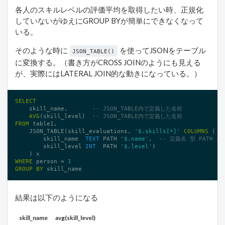
各人のスキルレベルの評価平均を取得したい時、正規化
していないがゆえにGROUP BYが簡単にできなくなって
いる。
そのような時に
を使ってJSONをテーブル
JSON_TABLE()
に変換する。（書き方がCROSS JOINのようにも見える
が、実際にはLATERAL JOIN的な動きになっている。）
SELECT
    skill_name,       
-- JSON_TABLE内で定義した名前
AVG
(skill_level)  
-- JSON_TABLE内で定義した名前
FROM
 table1,

    JSON_TABLE(skill_evaluations, 
'$.skills[*]'
COLUMNS
 (  
        skill_name  
TEXT
 PATH 
'$.name'
,  
-- 定義名 型 PATH J
        skill_level 
INT
  PATH 
'$.level'
)

WHERE
 person = 
1
GROUP
BY
 skill_name
結果は以下のようになる
skill_name
avg(skill_level)