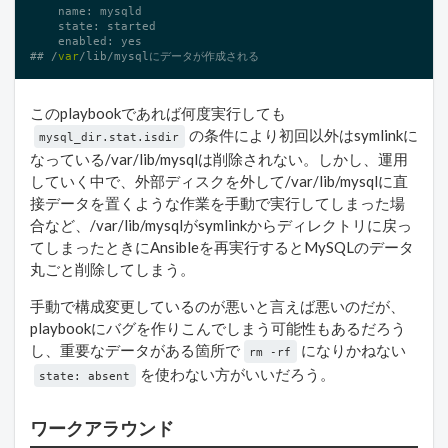
    name: mysqld

    state: started

    enabled: yes

## /
var
/lib/mysqlにデータが作成される
このplaybookであれば何度実行しても
の条件により初回以外はsymlinkに
mysql_dir.stat.isdir
なっている/var/lib/mysqlは削除されない。しかし、運用
していく中で、外部ディスクを外して/var/lib/mysqlに直
接データを置くような作業を手動で実行してしまった場
合など、/var/lib/mysqlがsymlinkからディレクトリに戻っ
てしまったときにAnsibleを再実行するとMySQLのデータ
丸ごと削除してしまう。
手動で構成変更しているのが悪いと言えば悪いのだが、
playbookにバグを作りこんでしまう可能性もあるだろう
し、重要なデータがある箇所で
になりかねない
rm -rf
を使わない方がいいだろう。
state: absent
ワークアラウンド