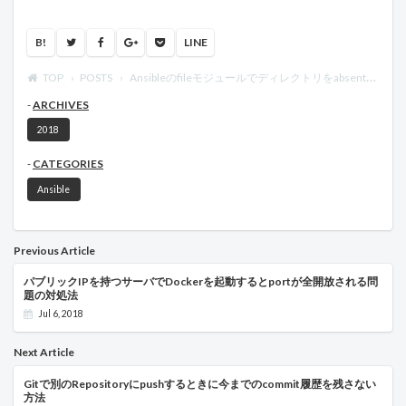
B!
LINE
TOP
POSTS
Ansibleのfileモジュールでディレクトリをabsentするのは危険
ARCHIVES
2018
CATEGORIES
Ansible
Previous Article
パブリックIPを持つサーバでDockerを起動するとportが全開放される問
題の対処法
Jul 6, 2018
Next Article
Gitで別のRepositoryにpushするときに今までのcommit履歴を残さない
方法