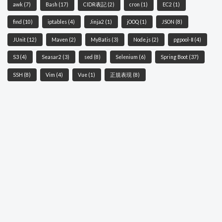
awk
(7)
Bash
(17)
CIDR表記
(2)
cron
(1)
EC2
(1)
find
(10)
iptables
(4)
Jinja2
(1)
jOOQ
(1)
JSON
(8)
JUnit
(12)
Maven
(2)
MyBatis
(3)
Node.js
(2)
pgpool-Ⅱ
(4)
S3
(4)
Seasar2
(3)
sed
(8)
Selenium
(6)
Spring Boot
(37)
SSH
(8)
Vim
(4)
Vue
(1)
正規表現
(8)