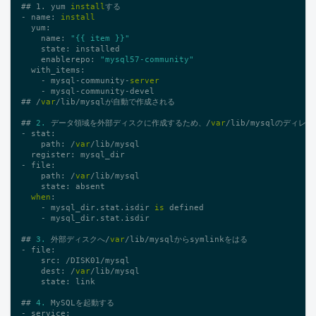
## 1. yum 
install
する

- name: 
install
  yum:

    name: 
"{{ item }}"
    state: installed

    enablerepo: 
"mysql57-community"
  with_items:

    - mysql-community-
server
    - mysql-community-devel

## /
var
/lib/mysqlが自動で作成される

## 
2.
 データ領域を外部ディスクに作成するため、/
var
/lib/mysqlのディレ
- stat:

    path: /
var
/lib/mysql

  register: mysql_dir

- file:

    path: /
var
/lib/mysql

    state: absent

when
:

    - mysql_dir.stat.isdir 
is
 defined

    - mysql_dir.stat.isdir

## 
3.
 外部ディスクへ/
var
/lib/mysqlからsymlinkをはる

- file:

    src: /DISK01/mysql

    dest: /
var
/lib/mysql

    state: link

## 
4.
 MySQLを起動する

- service:
