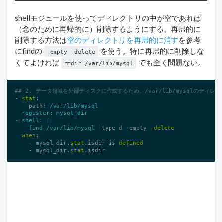
shellモジュールを使ってディレクトリの中が空であれば
（念のために再帰的に）削除するようにする。再帰的に
削除する方法は
空のディレクトリを再帰的に消す
を参考
にfindの
を使う。特に再帰的に削除しな
-empty -delete
くてよければ
でも全く問題ない。
rmdir /var/lib/mysql
## 2. データ領域を外部ディスクに作成するため、/var/lib/mysqlのディレ
- 
stat
:

    path: 
/var/lib
/mysql

  register: mysql_dir

- shell: |

    find /var
/lib/mysql
 -type d -empty -
delete
when
:

    - mysql_dir.
stat
.isdir is 
defined
    - mysql_dir.
stat
.isdir