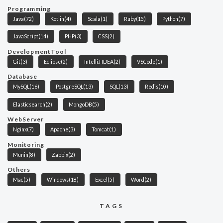
Programming
Java
(72)
Kotlin
(4)
Scala
(1)
Ruby
(15)
Python
(7)
JavaScript
(14)
PHP
(3)
CSS
(2)
DevelopmentTool
Git
(3)
Eclipse
(2)
IntelliJ IDEA
(2)
VSCode
(1)
Database
MySQL
(16)
PostgreSQL
(13)
SQL
(13)
Redis
(10)
Elasticsearch
(2)
MongoDB
(5)
WebServer
Nginx
(7)
Apache
(3)
Tomcat
(1)
Monitoring
Munin
(8)
Zabbix
(2)
Others
Mac
(5)
Windows
(18)
Excel
(5)
Word
(2)
TAGS