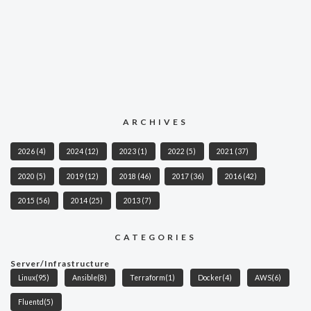
ARCHIVES
2026
(4)
2024
(12)
2023
(1)
2022
(5)
2021
(37)
2020
(5)
2019
(12)
2018
(46)
2017
(36)
2016
(42)
2015
(56)
2014
(25)
2013
(7)
CATEGORIES
Server/Infrastructure
Linux
(95)
Ansible
(8)
Terraform
(1)
Docker
(4)
AWS
(6)
Fluentd
(5)