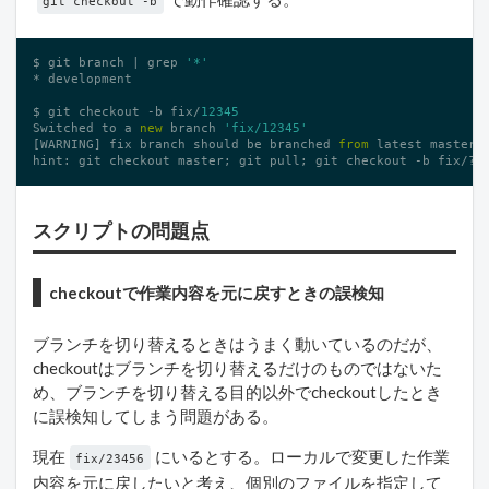
git checkout -b
$ git branch | grep 
'*'
* development

$ git checkout -b fix/
12345
Switched to a 
new
 branch 
'fix/12345'
[WARNING] fix branch should be branched 
from
 latest master.

hint: git checkout master; git pull; git checkout -b fix/??
スクリプトの問題点
checkoutで作業内容を元に戻すときの誤検知
ブランチを切り替えるときはうまく動いているのだが、
checkoutはブランチを切り替えるだけのものではないた
め、ブランチを切り替える目的以外でcheckoutしたとき
に誤検知してしまう問題がある。
現在
にいるとする。ローカルで変更した作業
fix/23456
内容を元に戻したいと考え、個別のファイルを指定して