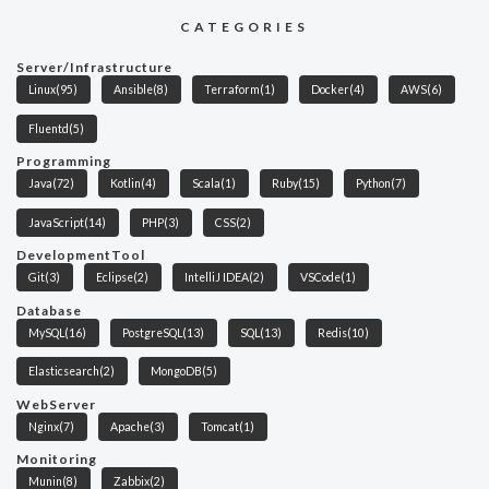
CATEGORIES
Server/Infrastructure
Linux
(95)
Ansible
(8)
Terraform
(1)
Docker
(4)
AWS
(6)
Fluentd
(5)
Programming
Java
(72)
Kotlin
(4)
Scala
(1)
Ruby
(15)
Python
(7)
JavaScript
(14)
PHP
(3)
CSS
(2)
DevelopmentTool
Git
(3)
Eclipse
(2)
IntelliJ IDEA
(2)
VSCode
(1)
Database
MySQL
(16)
PostgreSQL
(13)
SQL
(13)
Redis
(10)
Elasticsearch
(2)
MongoDB
(5)
WebServer
Nginx
(7)
Apache
(3)
Tomcat
(1)
Monitoring
Munin
(8)
Zabbix
(2)