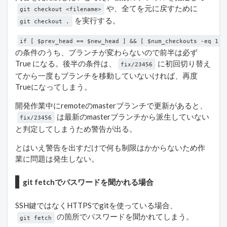
や、全てを元に戻すために
git checkout <filename>
を実行する。
git checkout .
if [ $prev_head == $new_head ] && [ $num_checkouts -eq 1 ]
の条件のうち、ブランチが変わらないので前半は必ず
True になる。後半の条件は、
に初回切り替え
fix/23456
てから一度もブランチを移動していないければ、再度
Trueになってしまう。
開発作業中にremoteのmasterブランチで更新があると、
は最新のmasterブランチから派生していない
fix/23456
と判定してしまうため警告が出る。
とはいえ警告を出すだけで何も制限はかからないため作
業に問題は発生しない。
git fetchでパスワードを聞かれる場合
SSH鍵ではなくHTTPSでgitを使っている場合、
の箇所でパスワードを聞かれてしまう。
git fetch