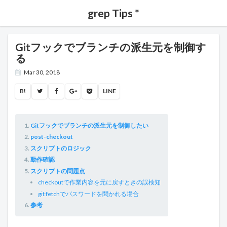
grep Tips *
Gitフックでブランチの派生元を制御す
る
Mar 30, 2018
B!
LINE
Gitフックでブランチの派生元を制御したい
post-checkout
スクリプトのロジック
動作確認
スクリプトの問題点
checkoutで作業内容を元に戻すときの誤検知
git fetchでパスワードを聞かれる場合
参考