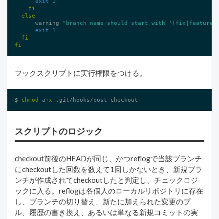
exit
1
fi
else
      warning 
"branch name should start with '(fix|feature)
exit
1
fi
fi
フックスクリプトに実行権限をつける。
$ 
chmod
 a+
x
 .git/hooks/post-checkout 
スクリプトのロジック
checkout前後のHEADが同じ、かつreflogで当該ブランチ
にcheckoutした回数を数えて1回しかないとき、新規ブラ
ンチが作成されてcheckoutしたと判定し、チェックロジ
ックに入る。reflogは各個人のローカルリポジトリに存在
し、ブランチの切り替え、新たに加えられた変更のプ
ル、履歴の書き換え、あるいは単なる新規コミットの実