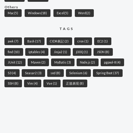
Others
Mac
(5)
Windows
(18)
Excel
(5)
Word
(2)
TAGS
awk
(7)
Bash
(17)
CIDR表記
(2)
cron
(1)
EC2
(1)
find
(10)
iptables
(4)
Jinja2
(1)
jOOQ
(1)
JSON
(8)
JUnit
(12)
Maven
(2)
MyBatis
(3)
Node.js
(2)
pgpool-Ⅱ
(4)
S3
(4)
Seasar2
(3)
sed
(8)
Selenium
(6)
Spring Boot
(37)
SSH
(8)
Vim
(4)
Vue
(1)
正規表現
(8)