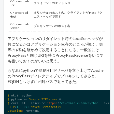
X-Forwarded-
クライアントの IP アドレス
For
X-Forwarded-
オリジナルのホスト名。クライアントが Host リク
Host
エストヘッダで渡す
X-Forwarded-
プロキシサーバのホスト名
Server
アプリケーションのリダイレクト時のLocationヘッダが
何になるかはアプリケーション依存のところが強く、実
際の挙動を確かめて設定することになる。一般的には
ProxyPassと同じURIを持つProxyPassReverseをいつで
も書いておくのがいいと思う。
ちなみにpythonで簡易HTTPサーバを立ち上げてApache
のProxyPassディレクティブでプロキシしてみると、
FQDNもつけずに相対パスで返ってきた。
$ 
$ 
python -m 
SimpleHTTPServer
$ 
curl -sI --insecure 
https:
/
/ci.example.com/python
 | awk 
'
HTTP
/
1.1
301
Moved
Permanently
Location
:
 /python/