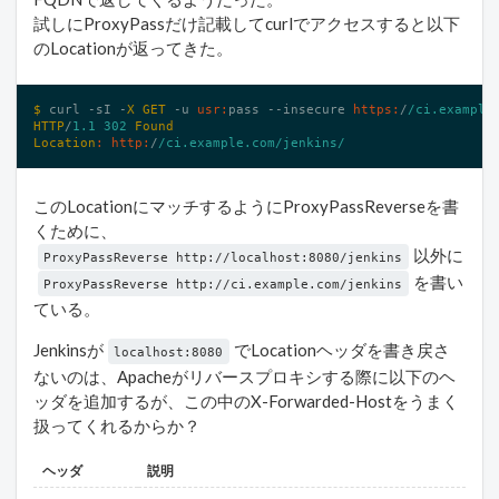
試しにProxyPassだけ記載してcurlでアクセスすると以下
のLocationが返ってきた。
$ 
curl -sI -
X
GET
 -u 
usr:
pass --insecure 
https:
/
/ci.example
HTTP
/
1.1
302
Found
Location
:
http:
/
/ci.example.com/jenkins
/
このLocationにマッチするようにProxyPassReverseを書
くために、
以外に
ProxyPassReverse http://localhost:8080/jenkins
を書い
ProxyPassReverse http://ci.example.com/jenkins
ている。
Jenkinsが
でLocationヘッダを書き戻さ
localhost:8080
ないのは、Apacheがリバースプロキシする際に以下のヘ
ッダを追加するが、この中のX-Forwarded-Hostをうまく
扱ってくれるからか？
ヘッダ
説明