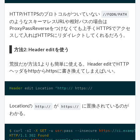
HTTP/HTTPSのプロトコルがついていない
//FQDN/PATH
のようなスキーマレスURLや相対パスの場合は
ProxyPassReverseをつけなくても上手くHTTPSでアクセ
スして入ればHTTPSにリダイレクトしてくれるだろう。
方法2: Header editを使う
荒技だが方法1よりも簡単に使える。Header editでHTTP
ヘッダをhttpからhttpsに書き換えてしまえばいい。
Header
 edit Location
 ^http://
https://
Locationの
が
に置換されているのが
http://
https://
わかる。
$ 
curl -sI -
X
GET
 -u 
usr:
pass --insecure 
https:
/
/ci.example
HTTP
/
1.1
302
Found
Location
:
https:
/
/ci.example.com/jenkins
/