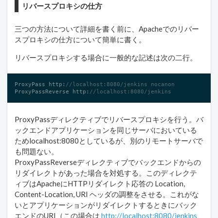
リバースプロキシの仕方
三つの方法について詳細を書く前に、Apacheでのリバー
スプロキシの仕方について簡単に書く。
リバースプロキシする場合に一般的な記述は次の二行。
ProxyPass http:
//localhost:8080/jenkins nocanon
ProxyPassReverse http:
//localhost:8080/jenkins
ProxyPassディレクティブでリバースプロキシを行う。バ
ックエンドアプリケーションを同じサーバにおいている
ためlocalhost:8080としているが、別のリモートサーバで
も問題ない。
ProxyPassReverseディレクティブでバックエンドからの
リダイレクトがあった場合を対処する。このディレクテ
ィブはApacheにHTTPリダイレクト応答の Location,
Content-Location, URI ヘッダの調整をさせる。これがな
いとアプリケーションがリダイレクトするときにバック
エンドのURI（この場合は
http://localhost:8080/jenkins