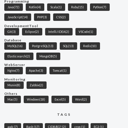
Programming
Java
(72)
Kotlin
(4)
Scala
(1)
Ruby
(15)
Python
(7)
JavaScript
(14)
PHP
(3)
CSS
(2)
DevelopmentTool
Git
(3)
Eclipse
(2)
IntelliJ IDEA
(2)
VSCode
(1)
Database
MySQL
(16)
PostgreSQL
(13)
SQL
(13)
Redis
(10)
Elasticsearch
(2)
MongoDB
(5)
WebServer
Nginx
(7)
Apache
(3)
Tomcat
(1)
Monitoring
Munin
(8)
Zabbix
(2)
Others
Mac
(5)
Windows
(18)
Excel
(5)
Word
(2)
TAGS
awk
(7)
Bash
(17)
CIDR表記
(2)
cron
(1)
EC2
(1)