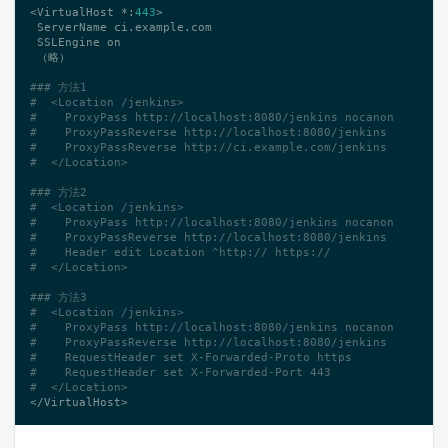
<VirtualHost *:
443
>

 ServerName ci.example.com

 SSLEngine on

 （略）

### 方法1
#  <Location /jenkins>
#    ProxyPass http://localhost:8080/jenkins nocanon
#    ProxyPassReverse http://localhost:8080/jenkins
#    ProxyPassReverse http://ci.example.com/jenkins
#  </Location>
### 方法2
#  <Location /jenkins>
#    ProxyPass http://localhost:8080/jenkins nocanon
#    ProxyPassReverse http://localhost:8080/jenkins
#    Header edit Location ^http:// https://
#  </Location>
### 方法3
#  <Location /jenkins>
#    ProxyPass http://localhost:8080/jenkins nocanon
#    ProxyPassReverse http://localhost:8080/jenkins
#    RequestHeader set X-Forwarded-Proto https
#    RequestHeader set X-Forwarded-Port 443
#  </Location>
</VirtualHost>