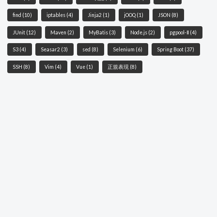
find
(10)
iptables
(4)
Jinja2
(1)
jOOQ
(1)
JSON
(8)
JUnit
(12)
Maven
(2)
MyBatis
(3)
Node.js
(2)
pgpool-Ⅱ
(4)
S3
(4)
Seasar2
(3)
sed
(8)
Selenium
(6)
Spring Boot
(37)
SSH
(8)
Vim
(4)
Vue
(1)
正規表現
(8)