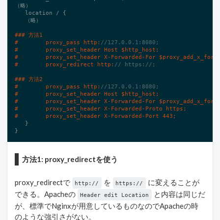
（略）

   location / {

   （略）

### 方法1
#        proxy_pass http:
//127.0.0.1:8080;
#        proxy_set_header Host $http_host;
#        proxy_set_header X-Forwarded-For $proxy_add_x_forw
#        proxy_redirect http:
// https://;
### 方法2
#        proxy_pass http:
//127.0.0.1:8080;
#        proxy_set_header Host $http_host;
#        proxy_set_header X-Forwarded-For $proxy_add_x_forw
#        proxy_set_header X-Forwarded-Proto https;
#        proxy_set_header X-Forwarded-Port 443;
   }

}
方法1: proxy_redirectを使う
proxy_redirectで
を
に変えることが
http://
https://
できる。Apacheの
と内容は同じだ
Header edit Location
が、標準でNginxが用意しているものなのでApacheの時
のような強引さがない。