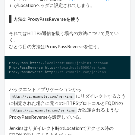
）がLocationヘッダに設定されてしまう。
方法1: ProxyPassReverseを使う
それではHTTPS通信を扱う場合の方法について見てい
く。
ひとつ目の方法はProxyPassReverseを使う。
ProxyPass http:
//localhost:8080/jenkins nocanon
ProxyPassReverse http:
//localhost:8080/jenkins
ProxyPassReverse http:
//ci.example.com/jenkins
バックエンドアプリケーションから
にリダイレクトするよう
http://ci.example.com/jenkins
に指定された場合に元々のHTTPSプロトコルとFQDNの
が設定されるような
https://ci.example.com/jenkins
ProxyPassReverseを設定している。
Jenkinsはリダイレクト時のLocationでアクセス時の
FQDNで返してくるようだった。