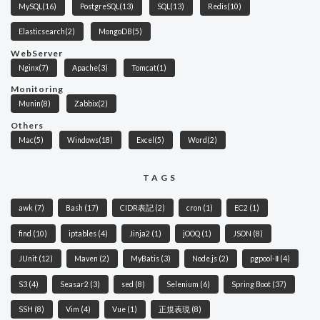
MySQL
(16)
PostgreSQL
(13)
SQL
(13)
Redis
(10)
Elasticsearch
(2)
MongoDB
(5)
WebServer
Nginx
(7)
Apache
(3)
Tomcat
(1)
Monitoring
Munin
(8)
Zabbix
(2)
Others
Mac
(5)
Windows
(18)
Excel
(5)
Word
(2)
TAGS
awk
(7)
Bash
(17)
CIDR表記
(2)
cron
(1)
EC2
(1)
find
(10)
iptables
(4)
Jinja2
(1)
jOOQ
(1)
JSON
(8)
JUnit
(12)
Maven
(2)
MyBatis
(3)
Node.js
(2)
pgpool-Ⅱ
(4)
S3
(4)
Seasar2
(3)
sed
(8)
Selenium
(6)
Spring Boot
(37)
SSH
(8)
Vim
(4)
Vue
(1)
正規表現
(8)