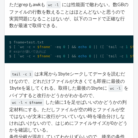
ただgrepもawkも
には性能面で敵わない。数GBの
wc -l
ファイルの行数を数えることはほとんどないと思うので
実質問題になることはないが、以下のコードで正確な行
数が最速で取得できる。
$ fname=test.txt

$ [ `wc -c < 
$fname
` 
-eq
0
 ] && 
echo
0
 || ([ `tail -c 
1
$fn
# exprが嫌いであれば
$ [ `wc -c < 
$fname
` 
-eq
0
 ] && 
echo
0
 || ([ `tail -c 
1
$fn
は末尾から1byteシークしてデータを読むだ
tail -c 1
けなので、どれだけファイルが大きくても即座に最後の
1byteを返してくれる。取得した最後の1byteに
を
wc -l
パイプすると改行かどうかがわかるので、
した値に1を足せばいいのかどうかの判
wc -l < $fname
定材料にする。ただしファイルが空の時とファイルが空
ではないが文末に改行がついていない時を場合分けしな
ければいけないので、はじめにファイルサイズが0かどう
かを確認している。
条件分岐が混在していてわかりずらいので、後半の条件