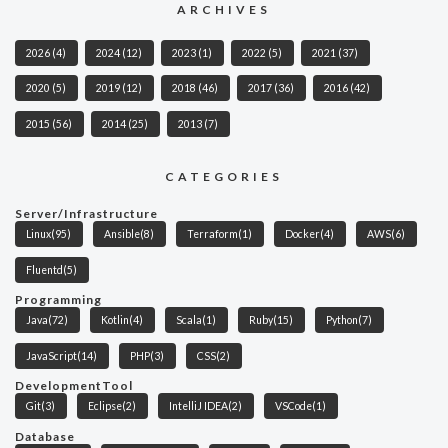
ARCHIVES
2026
(4)
2024
(12)
2023
(1)
2022
(5)
2021
(37)
2020
(5)
2019
(12)
2018
(46)
2017
(36)
2016
(42)
2015
(56)
2014
(25)
2013
(7)
CATEGORIES
Server/Infrastructure
Linux
(95)
Ansible
(8)
Terraform
(1)
Docker
(4)
AWS
(6)
Fluentd
(5)
Programming
Java
(72)
Kotlin
(4)
Scala
(1)
Ruby
(15)
Python
(7)
JavaScript
(14)
PHP
(3)
CSS
(2)
DevelopmentTool
Git
(3)
Eclipse
(2)
IntelliJ IDEA
(2)
VSCode
(1)
Database