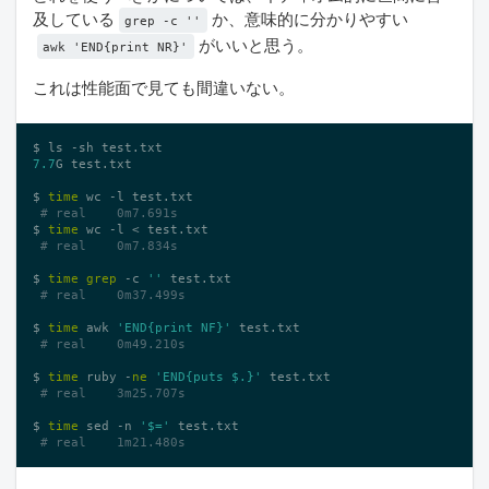
及している
か、意味的に分かりやすい
grep -c ''
がいいと思う。
awk 'END{print NR}'
これは性能面で見ても間違いない。
7.7
G test.txt

$ 
time
 wc -l test.txt

# real    0m7.691s
$ 
time
 wc -l < test.txt

# real    0m7.834s
$ 
time
grep
 -c 
''
 test.txt

# real    0m37.499s
$ 
time
 awk 
'END{print NF}'
 test.txt

# real    0m49.210s
$ 
time
 ruby -
ne
'END{puts $.}'
 test.txt

# real    3m25.707s
$ 
time
 sed -n 
'$='
 test.txt

# real    1m21.480s