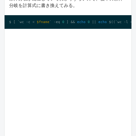
分岐を計算式に書き換えてみる。
$ [ `wc -c < 
$fname
` 
-eq
0
 ] && 
echo
0
 || 
echo
 $((`wc 
-l
 < 