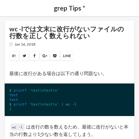
grep Tips *
wc -lでは文末に改行がないファイルの
行数を正しく数えられない
Jan 16, 2018
B!
LINE
最後に改行がある場合は以下の通り問題ない。
$ 
printf
'test\ntest\n'
test
test
$ 
printf
'test\ntest\n'
 | wc 
-l
2
は改行の数を数えるため、最後に改行がないと本
wc -l
当の行数より1少ない数を返してしまう。