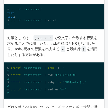
$ 
printf
'test\ntest'
test
test
$ 

$ 
printf
'test\ntest'
 | wc 
-l
1
対策としては、
で空文字に合致する行数を
grep -c ''
求めることで代用したり、awkのENDとNRを活用した
り、sedの現在の行数を出力する
と最終行
を活用
=
$
したりする方法がある。
$ 
printf
'test\ntest'
 | 
grep
 -c 
''
2
$ 
printf
'test\ntest'
 | awk 
'END{print NR}'
2
$ 
printf
'test\ntest'
 | ruby -
ne
'END{puts $.}'
2
$ 
printf
'test\ntest'
 | sed -n 
'$='
2
どれを使うべきかについては、イディオム的に世間に普