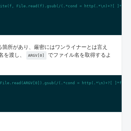
ite(f, File.read(f).gsub(/(.*cond = http(.*\n)+?[ ]*fi\n
る箇所があり、厳密にはワンライナーとは言え
ル名を渡し、
でファイル名を取得するよ
ARGV[0]
File.read(ARGV[0]).gsub(/(.*cond = http(.*\n)+?[ ]*fi\n)