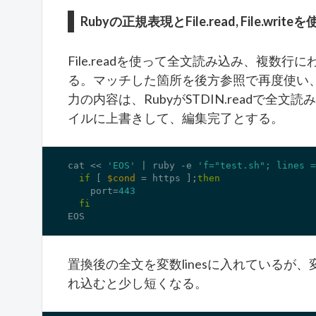
Rubyの正規表現とFile.read, File.writ
File.readを使って全文読み込み、複数
る。マッチした箇所を後方参照で再度使い
力の内容は、RubyがSTDIN.readで全文読
イルに上書きして、編集完了とする。
cat << 
'EOS'
 | ruby 
-e
'f="test.sh"; lines =
if
 [ 
$cond
 = https ];
then
    port=
443
fi
EOS
置換後の全文を変数linesに入れているが、変
れ込むと少し短くなる。