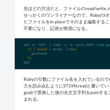
先ほどの方法だと、ファイルのread/wri
せっかくのワンライナーなので、Rubyのiオ
たファイルをin-placeでそのまま編集する
不要になり、記述が簡潔になる。
cat << 
'EOS'
 | ruby -i 
-e
'puts ARGF.read.gs
if
 [ 
$cond
 = https ];
then
    port=
443
fi
EOS
Rubyの引数にファイル名を入れているので
力を読み込むようにSTDIN.readと書いて
gsubで置換した後の全文文字列をputs
まれる。