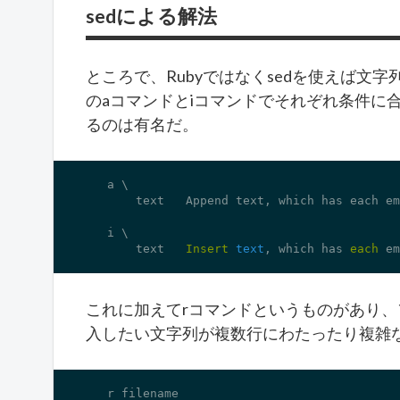
sedによる解法
ところで、Rubyではなくsedを使えば文
のaコマンドとiコマンドでそれぞれ条件に
るのは有名だ。
   a \

       text   Append text, which has each em
   i \

       text   
Insert
text
, which has 
each
 em
これに加えてrコマンドというものがあり
入したい文字列が複数行にわたったり複雑
   r filename
