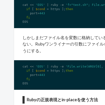
cat << 
'EOS'
 | ruby 
-e
'f="test.sh"; File.wr
if
 [ 
$cond
 = https ];
then
    port=
443
fi
EOS
しかしまだファイル名を変数に格納してい
ない。Rubyワンライナーの引数にファイ
うにする。
cat << 
'EOS'
 | ruby 
-e
'File.write(ARGV[0], 
if
 [ 
$cond
 = https ];
then
    port=
443
fi
EOS
Rubyの正規表現とin-placeを使う方法