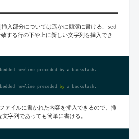
字列挿入部分については遥かに簡潔に書ける。sed
合致する行の下や上に新しい文字列を挿入でき
bedded newline preceded by a backslash.

bedded newline preceded 
by
 a backslash.
、ファイルに書かれた内容を挿入できるので、挿
な文字列であっても簡単に書ける。