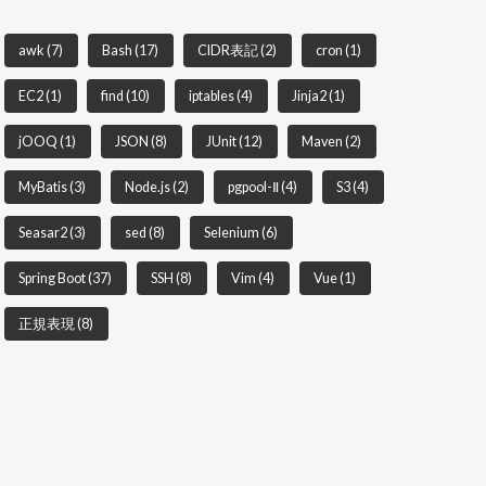
awk
(7)
Bash
(17)
CIDR表記
(2)
cron
(1)
EC2
(1)
find
(10)
iptables
(4)
Jinja2
(1)
jOOQ
(1)
JSON
(8)
JUnit
(12)
Maven
(2)
MyBatis
(3)
Node.js
(2)
pgpool-Ⅱ
(4)
S3
(4)
Seasar2
(3)
sed
(8)
Selenium
(6)
Spring Boot
(37)
SSH
(8)
Vim
(4)
Vue
(1)
正規表現
(8)