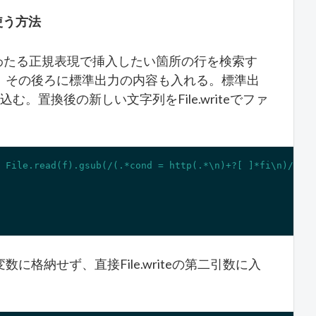
eを使う方法
行にわたる正規表現で挿入したい箇所の行を検索す
、その後ろに標準出力の内容も入れる。標準出
み込む。置換後の新しい文字列をFile.writeでファ
 File.read(f).gsub(/(.*cond = http(.*\n)+?[ ]*fi\n)/, "\
数に格納せず、直接File.writeの第二引数に入