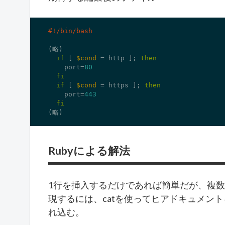
(略)

if
 [ 
$cond
 = http ]; 
then
    port=
80
fi
if
 [ 
$cond
 = https ]; 
then
    port=
443
fi
(略)
Rubyによる解法
1行を挿入するだけであれば簡単だが、複
現するには、catを使ってヒアドキュメン
れ込む。