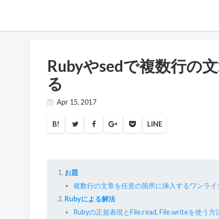
Rubyやsedで複数行
る
Apr 15, 2017
B!
LINE
お題
複数行の文章を任意の箇所に挿入するワンライ
Rubyによる解法
Rubyの正規表現とFile.read, File.writeを使う方