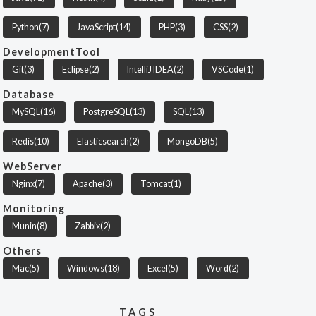
Python
(7)
JavaScript
(14)
PHP
(3)
CSS
(2)
DevelopmentTool
Git
(3)
Eclipse
(2)
IntelliJ IDEA
(2)
VSCode
(1)
Database
MySQL
(16)
PostgreSQL
(13)
SQL
(13)
Redis
(10)
Elasticsearch
(2)
MongoDB
(5)
WebServer
Nginx
(7)
Apache
(3)
Tomcat
(1)
Monitoring
Munin
(8)
Zabbix
(2)
Others
Mac
(5)
Windows
(18)
Excel
(5)
Word
(2)
TAGS