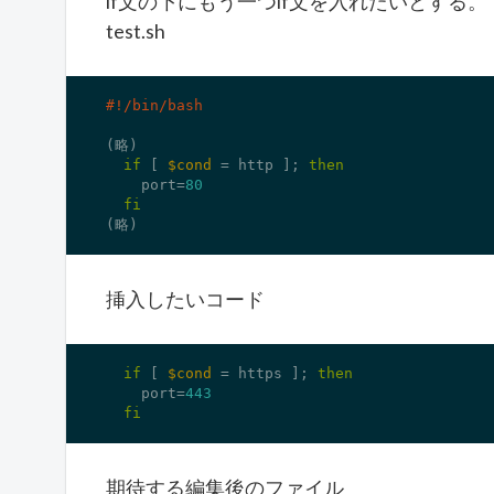
if文の下にもう一つif文を入れたいとする。
test.sh
(略)

if
 [ 
$cond
 = http ]; 
then
    port=
80
fi
(略)
挿入したいコード
if
 [ 
$cond
 = https ]; 
then
    port=
443
fi
期待する編集後のファイル