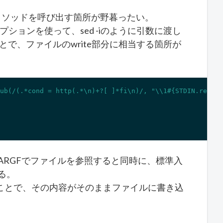
teメソッドを呼び出す箇所が野暮ったい。
プションを使って、sed -iのように引数に渡し
ことで、ファイルのwrite部分に相当する箇所が
ub(/(.*cond = http(.*\n)+?[ ]*fi\n)/, "\\1#{STDIN.read}"
ARGFでファイルを参照すると同時に、標準入
いる。
することで、その内容がそのままファイルに書き込