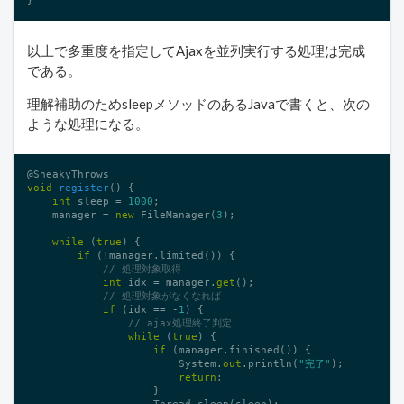
以上で多重度を指定してAjaxを並列実行する処理は完成
である。
理解補助のためsleepメソッドのあるJavaで書くと、次の
ような処理になる。
@
void
register
()
{

int
 sleep = 
1000
;

    manager = 
new
 FileManager(
3
);

while
 (
true
) {

if
 (!manager.limited()) {

// 処理対象取得
int
 idx = manager.
get
();

// 処理対象がなくなれば
if
 (idx == -
1
) {

// ajax処理終了判定
while
 (
true
) {

if
 (manager.finished()) {

                        System.
out
.println(
"完了"
);

return
;

                    }

                    Thread.sleep(sleep);
