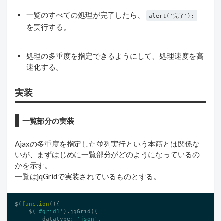
一覧のすべての処理が完了したら、
alert('完了');
を実行する。
処理の多重度を指定できるようにして、処理速度を高
速化する。
実装
一覧部分の実装
Ajaxの多重度を指定した並列実行という本筋とは関係な
いが、まずはじめに一覧部分がどのようになっているの
かを示す。
一覧はjqGridで実装されているものとする。
$(
function
()
{

    $(
'#grid1'
).jqGrid({

        datatype: 
'json'
,
