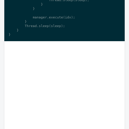
                }

            }

            manager.execute(idx);

        }

        Thread.sleep(sleep);

    }

}