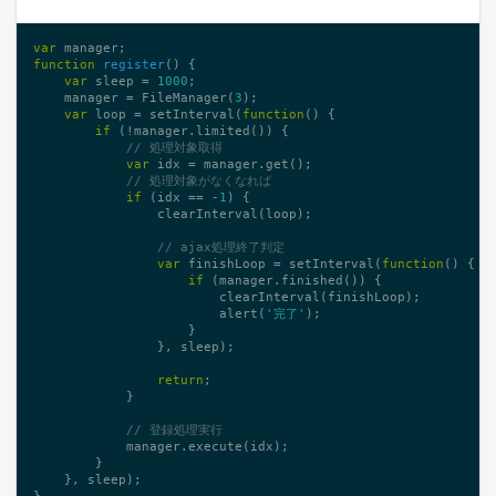
var
function
register
()
{

var
 sleep = 
1000
;

    manager = FileManager(
3
);

var
 loop = setInterval(
function
()
{

if
 (!manager.limited()) {

// 処理対象取得
var
 idx = manager.get();

// 処理対象がなくなれば
if
 (idx == -
1
) {

                clearInterval(loop);

// ajax処理終了判定
var
 finishLoop = setInterval(
function
()
{

if
 (manager.finished()) {

                        clearInterval(finishLoop);

                        alert(
'完了'
);

                    }

                }, sleep);

return
;

            }

// 登録処理実行
            manager.execute(idx);

        }

    }, sleep);

}