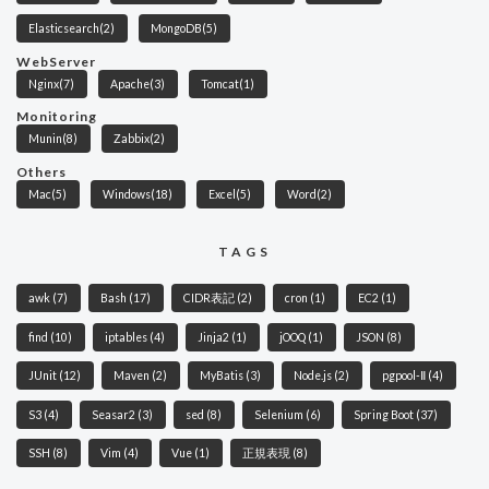
Elasticsearch
(2)
MongoDB
(5)
WebServer
Nginx
(7)
Apache
(3)
Tomcat
(1)
Monitoring
Munin
(8)
Zabbix
(2)
Others
Mac
(5)
Windows
(18)
Excel
(5)
Word
(2)
TAGS
awk
(7)
Bash
(17)
CIDR表記
(2)
cron
(1)
EC2
(1)
find
(10)
iptables
(4)
Jinja2
(1)
jOOQ
(1)
JSON
(8)
JUnit
(12)
Maven
(2)
MyBatis
(3)
Node.js
(2)
pgpool-Ⅱ
(4)
S3
(4)
Seasar2
(3)
sed
(8)
Selenium
(6)
Spring Boot
(37)
SSH
(8)
Vim
(4)
Vue
(1)
正規表現
(8)