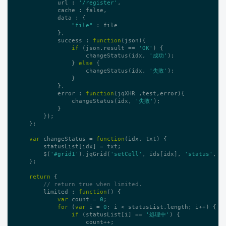
            url : 
'/register'
,

            cache : 
false
,

            data : {

"file"
 : file

            },

            success : 
function
(json)
{

if
 (json.result == 
'OK'
) {

                    changeStatus(idx, 
'成功'
);

                } 
else
 {

                    changeStatus(idx, 
'失敗'
);

                }

            },

            error : 
function
(jqXHR ,test,error)
{

                changeStatus(idx, 
'失敗'
);

            }

        });

    };

var
 changeStatus = 
function
(idx, txt)
{

        statusList[idx] = txt;

        $(
'#grid1'
).jqGrid(
'setCell'
, ids[idx], 
'status'
, tx
    };

return
 {

// return true when limited.
        limited : 
function
()
{

var
 count = 
0
;

for
 (
var
 i = 
0
; i < statusList.length; i++) {

if
 (statusList[i] == 
'処理中'
) {

                    count++;
