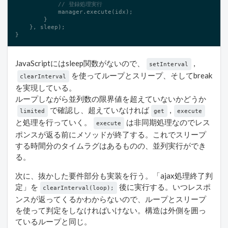
// 登録処理実行
            manager.execute(idx);

        }

    }, sleep);

}
JavaScriptにはsleep関数がないので、
,
setInterval
を使ってループとスリープ、そしてbreak
clearInterval
を実現している。
ループしながら並列数の限界値を超えていないかどうか
で確認し、超えていなければ
,
limited
get
execute
と処理を行っていく。
は非同期処理なのでレス
execute
ポンスが返る前にメソッドが終了する。これでスリープ
する時間分のタイムラグはあるものの、並列実行ができ
る。
次に、抜かした要件部分も実装を行う。「ajax処理終了判
定」を
後に実行する。いつレスポ
clearInterval(loop);
ンスが返ってくるかわからないので、ループとスリープ
を使って判定をしなければいけない。構造は外側を囲っ
ているループと同じ。