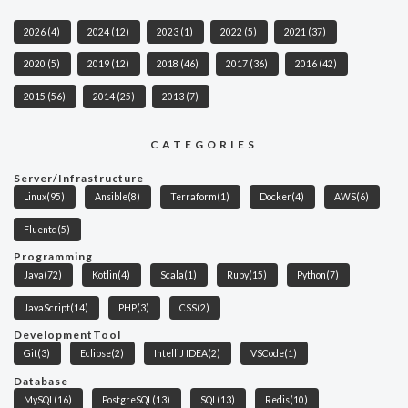
2026
(4)
2024
(12)
2023
(1)
2022
(5)
2021
(37)
2020
(5)
2019
(12)
2018
(46)
2017
(36)
2016
(42)
2015
(56)
2014
(25)
2013
(7)
CATEGORIES
Server/Infrastructure
Linux
(95)
Ansible
(8)
Terraform
(1)
Docker
(4)
AWS
(6)
Fluentd
(5)
Programming
Java
(72)
Kotlin
(4)
Scala
(1)
Ruby
(15)
Python
(7)
JavaScript
(14)
PHP
(3)
CSS
(2)
DevelopmentTool
Git
(3)
Eclipse
(2)
IntelliJ IDEA
(2)
VSCode
(1)
Database
MySQL
(16)
PostgreSQL
(13)
SQL
(13)
Redis
(10)