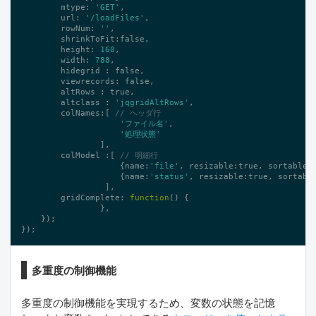
        mtype: 
'GET'
,

        url: 
'/loadFiles'
,

        rowNum: 
''
,

        shrinkToFit:
false
,

        height: 
160
,

        width: 
788
,

        hidegrid : 
false
,

        viewrecords: 
false
,

        altRows : 
true
,

        altclass : 
'jqgridAltRows'
,

        colNames:[ 
// ヘッダ行
'ファイル名'
,

'処理状態'
                ],

        colModel :[ 
// 明細行
                    {name:
'file'
, resizable:
true
, sortable:
                    {name:
'status'
, resizable:
true
, sortabl
                 ],

        gridComplete: 
function
()
{

                },

    });

});
多重度の制御機能
多重度の制御機能を実現するため、変数の状態を記憶