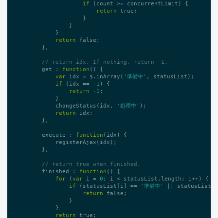
if
 (count >= concurrentLimit) {

return
true
;

                    }

                }

            }

return
false
;

        },

// return idx. If nothing, return -1.
        get : 
function
()
{

var
 idx = $.inArray(
'準備中'
, statusList);

if
 (idx == -
1
) {

return
 -
1
;

            }

            changeStatus(idx, 
'処理中'
);

return
 idx;

        },

        execute : 
function
(idx)
{

            registerAjax(idx);

        },

// return true when finished.
        finished : 
function
()
{

for
 (
var
 i = 
0
; i < statusList.length; i++) {

if
 (statusList[i] == 
'準備中'
 || statusList[i
return
false
;

                }

            }

return
true
;
