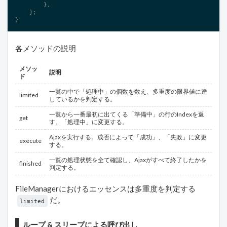
        },

    };

}
各メソッドの説明
メソッ
説明
ド
一覧の中で「処理中」の個数を数え、多重度の限界値に達
limited
しているかを判定する。
一覧から一番最初に出てくる「準備中」の行のIndexを返
get
す。「処理中」に変更する。
Ajaxを実行する。成否によって「成功」、「失敗」に変更
execute
する。
一覧の処理状態を全て確認し、Ajaxがすべて終了したかを
finished
判定する。
FileManagerにおけるエッセンスは多重度を判定する
だ。
limited
ループ & スリープによる呼び出し