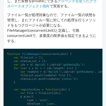
し、また変数をprivateにできる
クロージャを使ったクラ
スベースオブジェクト指向
で実装する。
ファイル一覧が処理対象なので、ファイル一覧の状態を
管理し、またファイル一覧に対しての処理を行うメソッ
ドをもつクロージャが必要になる。
FileManager(concurrentLimit)と定義し、引数
concurrentLimitで、多重度の限界値を指定できるように
する。
function
FileManager
(concurrentLimit)
{

var
 fileList = [];

var
 statusList = [];

var
 ids = $(
'#grid1'
).jqGrid(
'getDataIDs'
);

for
 (
var
 i = 
0
; i < ids.length; i++) {

var
 rowData = $(
'#grid1'
).jqGrid(
'getRowData'
, ids[i
        fileList.push(rowData[
'file'
]);

        statusList.push(rowData[
'status'
]);

    }

var
 registerAjax = 
function
(idx)
{

var
 file = fileList[idx];

        $.ajax({

            type : 
'post'
,

            dataType : 
'json'
,
