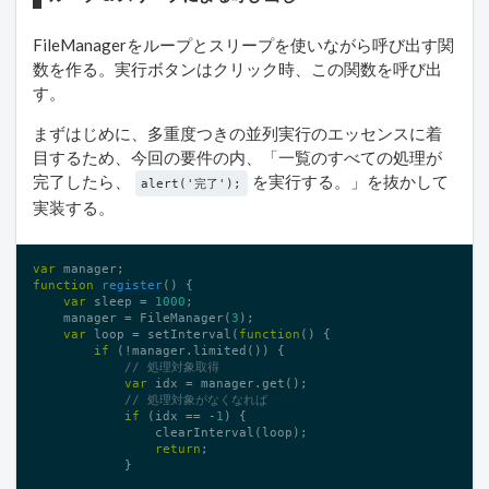
FileManagerをループとスリープを使いながら呼び出す関
数を作る。実行ボタンはクリック時、この関数を呼び出
す。
まずはじめに、多重度つきの並列実行のエッセンスに着
目するため、今回の要件の内、「一覧のすべての処理が
完了したら、
を実行する。」を抜かして
alert('完了');
実装する。
var
function
register
()
{

var
 sleep = 
1000
;

    manager = FileManager(
3
);

var
 loop = setInterval(
function
()
{

if
 (!manager.limited()) {

// 処理対象取得
var
 idx = manager.get();

// 処理対象がなくなれば
if
 (idx == -
1
) {

                clearInterval(loop);

return
;

            }
